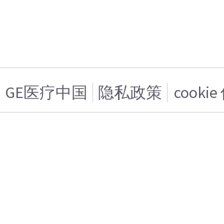
GE医疗中国
隐私政策
cooki