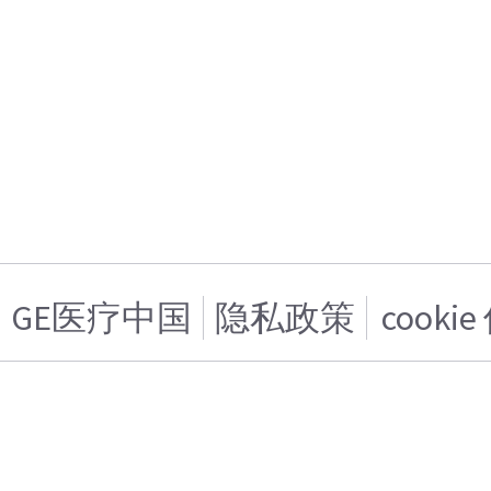
GE医疗中国
隐私政策
cooki