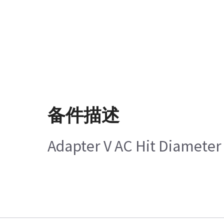
备件描述
Adapter V AC Hit Diamete