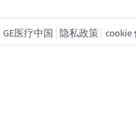
GE医疗中国
隐私政策
cooki