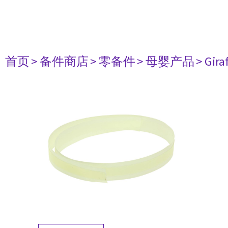
首页
> 备件商店
> 零备件
> 母婴产品
> Gir