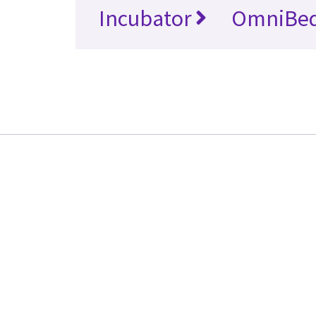
Incubator
OmniBe