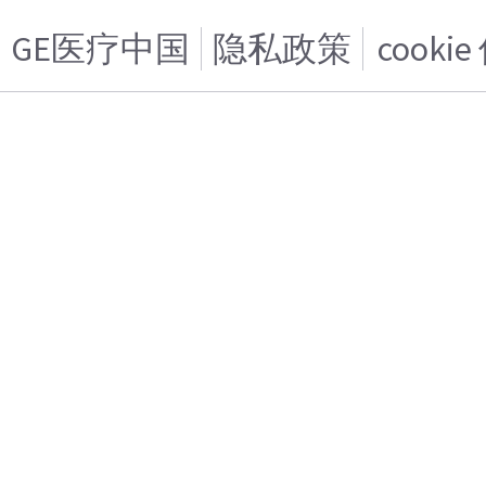
GE医疗中国
隐私政策
cooki