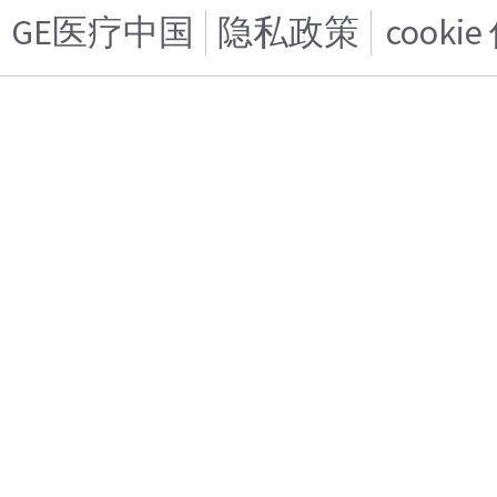
GE医疗中国
隐私政策
cooki