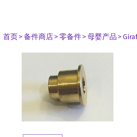
首页
> 备件商店
> 零备件
> 母婴产品
> Gir