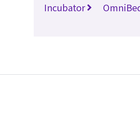
Incubator
OmniBe