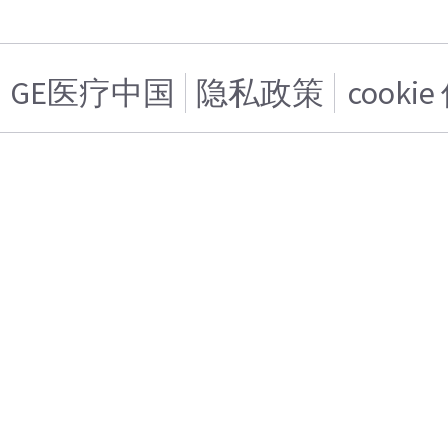
GE医疗中国
隐私政策
cooki