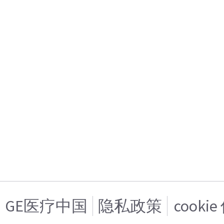
GE医疗中国
隐私政策
cooki