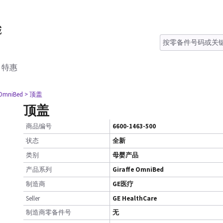
特惠
 OmniBed
> 顶盖
顶盖
商品编号
6600-1463-500
状态
全新
类别
母婴产品
产品系列
Giraffe OmniBed
制造商
GE医疗
Seller
GE HealthCare
制造商零备件号
无