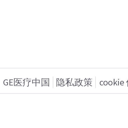
GE医疗中国
隐私政策
cooki