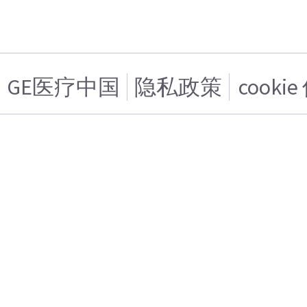
GE医疗中国
隐私政策
cooki