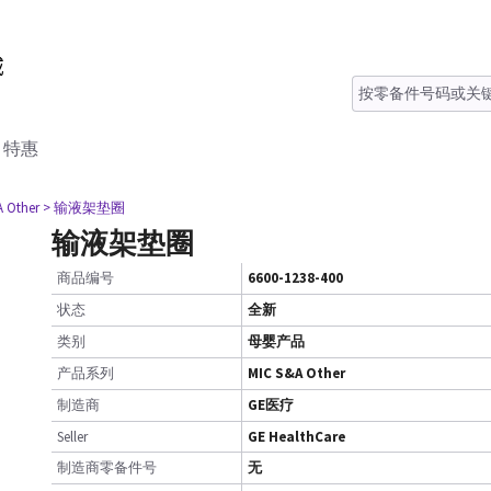
特惠
A Other
> 输液架垫圈
输液架垫圈
商品编号
6600-1238-400
状态
全新
类别
母婴产品
产品系列
MIC S&A Other
制造商
GE医疗
Seller
GE HealthCare
制造商零备件号
无