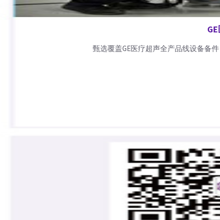
G
甄选覆盖GE医疗超声全产品线设备备