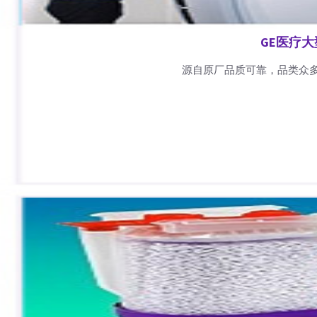
GE医疗
源自原厂品质可靠，品类众