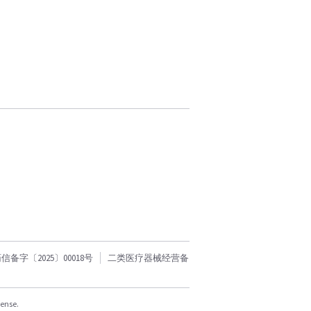
字〔2025〕00018号
二类医疗器械经营备
cense.