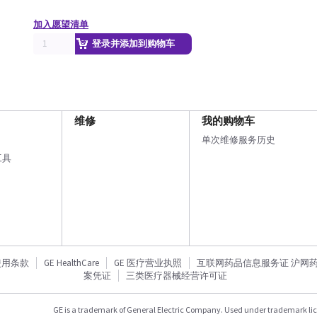
加入愿望清单
登录并添加到购物车
维修
我的购物车
单次维修服务历史
工具
使用条款
GE HealthCare
GE 医疗营业执照
互联网药品信息服务证 沪网药信备
案凭证
三类医疗器械经营许可证
GE is a trademark of General Electric Company. Used under trademark li