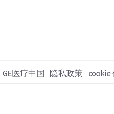
GE医疗中国
隐私政策
cooki