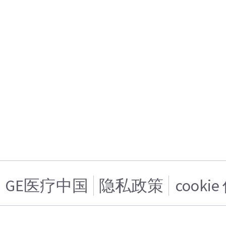
GE医疗中国
隐私政策
cooki