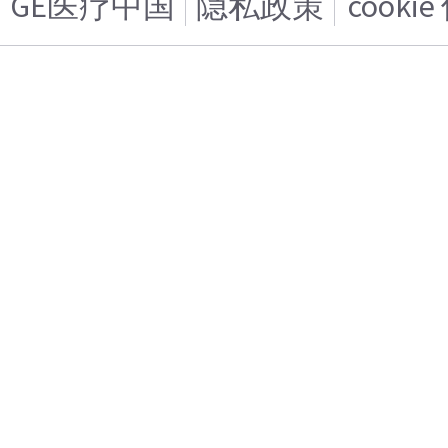
GE医疗中国
隐私政策
cooki