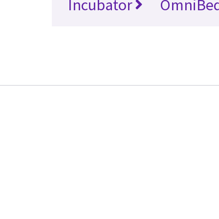
Incubator
OmniBe