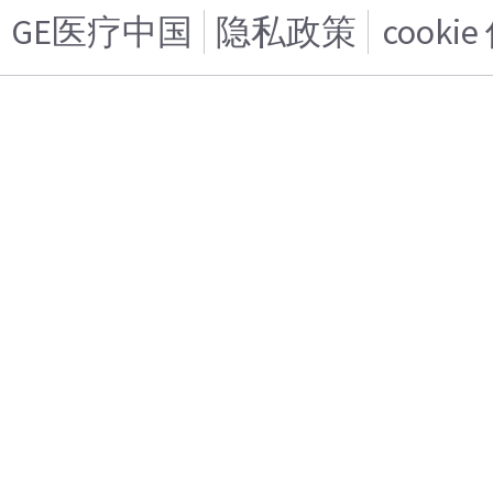
GE医疗中国
隐私政策
cooki