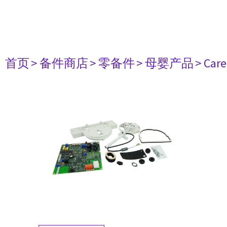
首页
> 备件商店
> 零备件
> 母婴产品
> Care