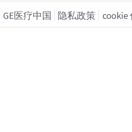
GE医疗中国
隐私政策
cooki