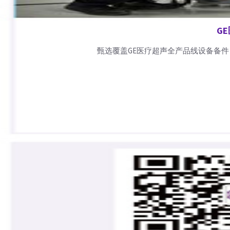
G
甄选覆盖GE医疗超声全产品线设备备