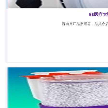
GE医疗
源自原厂品质可靠，品类众