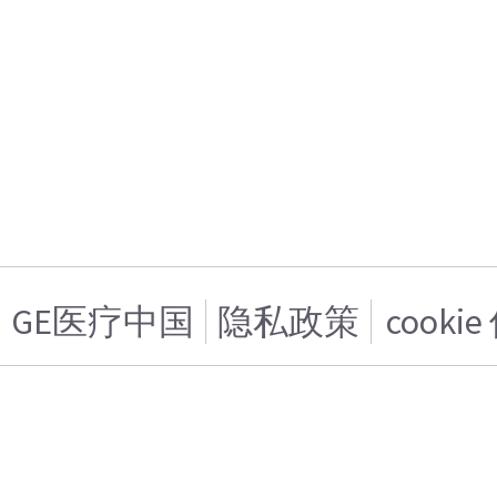
GE医疗中国
隐私政策
cooki