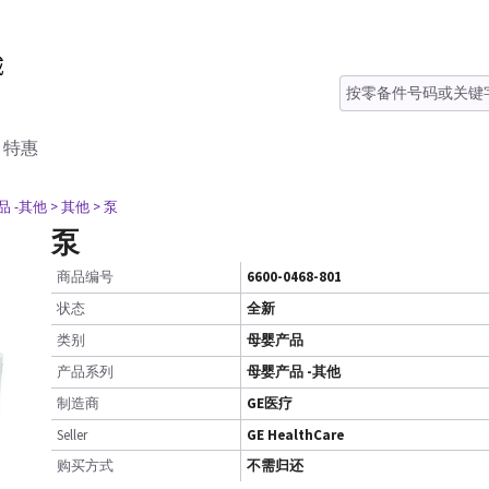
特惠
品 -其他
> 其他
> 泵
泵
商品编号
6600-0468-801
状态
全新
类别
母婴产品
产品系列
母婴产品 -其他
制造商
GE医疗
Seller
GE HealthCare
购买方式
不需归还