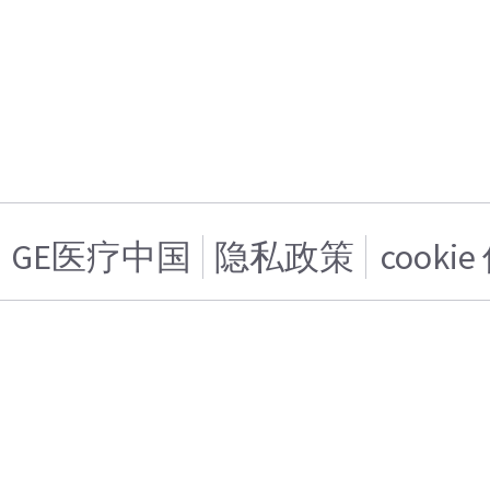
GE医疗中国
隐私政策
cooki