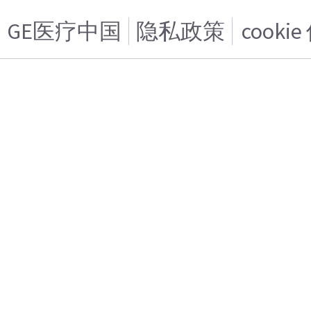
GE医疗中国
隐私政策
cooki