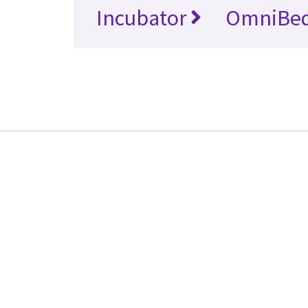
Incubator
OmniBe