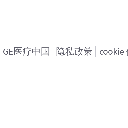
GE医疗中国
隐私政策
cooki