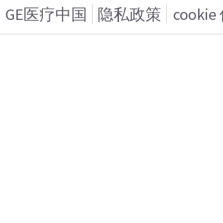
GE医疗中国
隐私政策
cooki