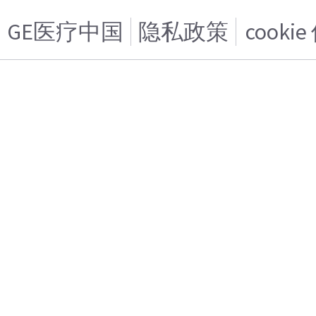
GE医疗中国
隐私政策
cooki