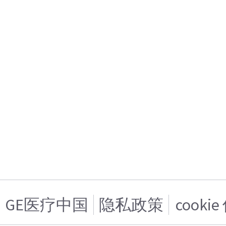
GE医疗中国
隐私政策
cooki