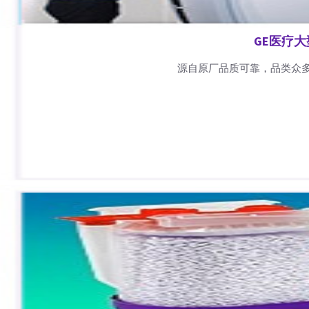
GE医疗
源自原厂品质可靠，品类众