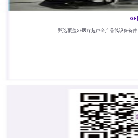
G
甄选覆盖GE医疗超声全产品线设备备