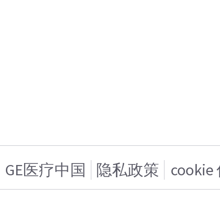
GE医疗中国
隐私政策
cooki