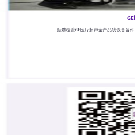
G
甄选覆盖GE医疗超声全产品线设备备