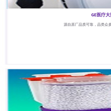
GE医疗
源自原厂品质可靠，品类众