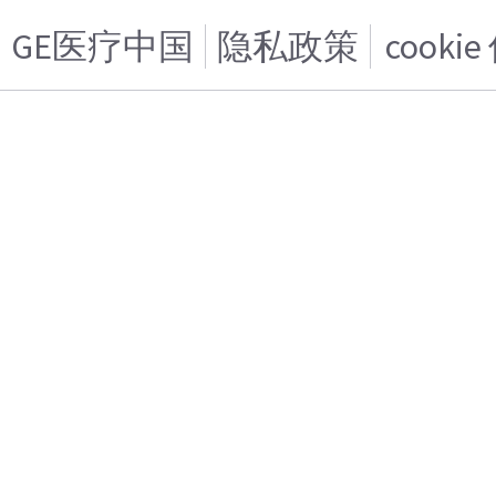
GE医疗中国
隐私政策
cooki