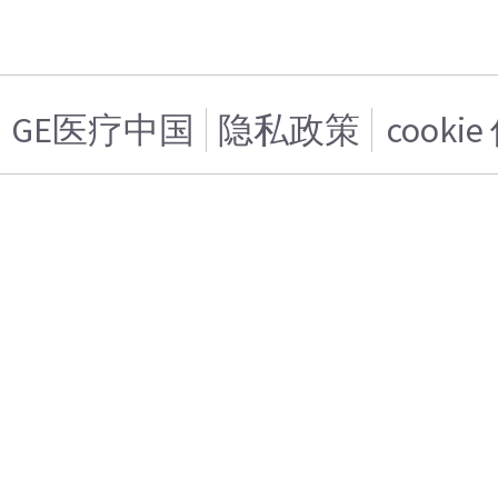
GE医疗中国
隐私政策
cooki