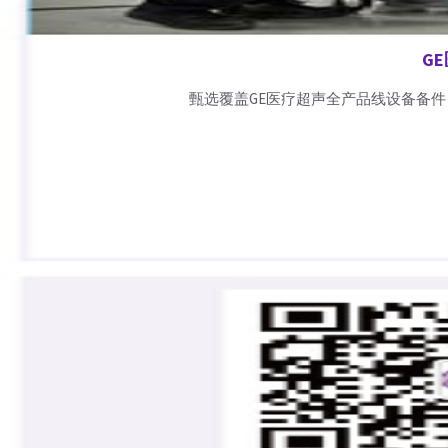
G
甄选覆盖GE医疗超声全产品线设备备