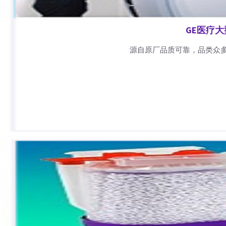
GE医疗
源自原厂品质可靠，品类众