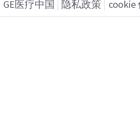
GE医疗中国
隐私政策
cooki