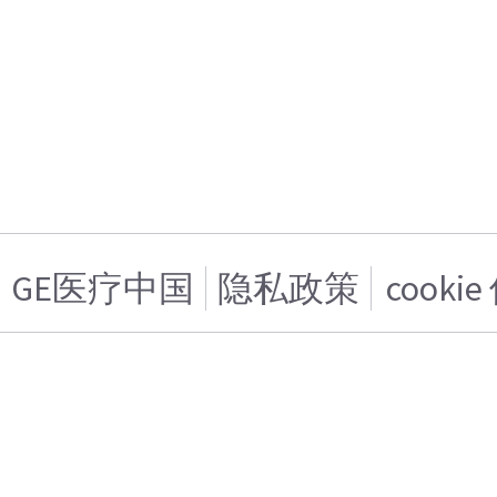
GE医疗中国
隐私政策
cooki