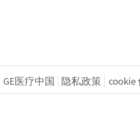
GE医疗中国
隐私政策
cooki