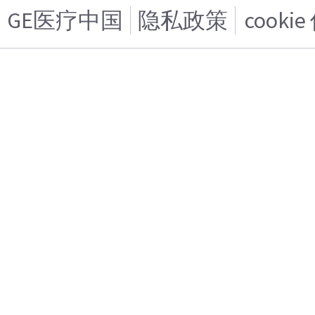
GE医疗中国
隐私政策
cooki