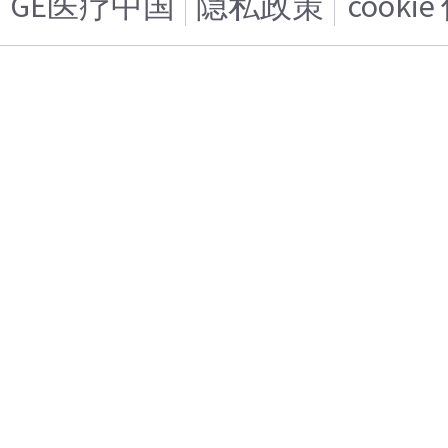
GE医疗中国
隐私政策
cooki