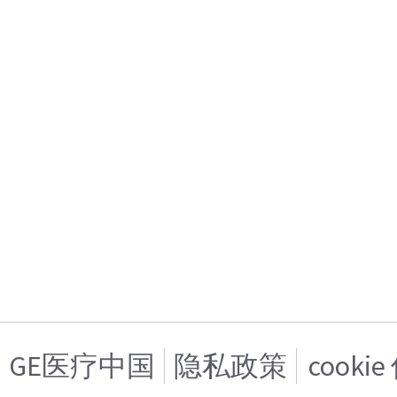
GE医疗中国
隐私政策
cooki