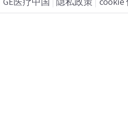
GE医疗中国
隐私政策
cooki