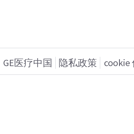
GE医疗中国
隐私政策
cooki