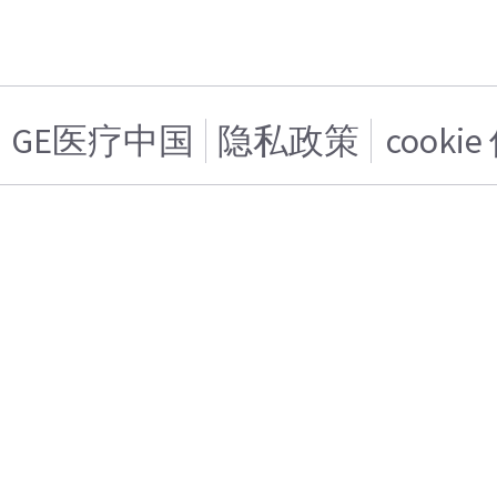
GE医疗中国
隐私政策
cooki