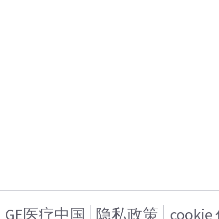
GE医疗中国
隐私政策
cooki