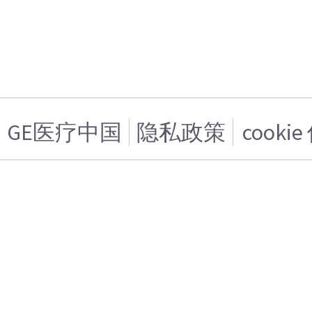
GE医疗中国
隐私政策
cooki