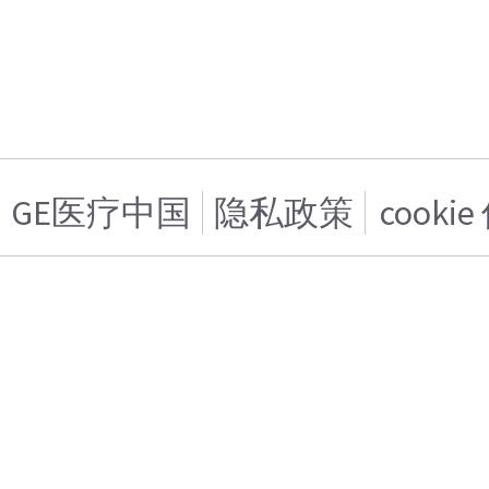
GE医疗中国
隐私政策
cooki