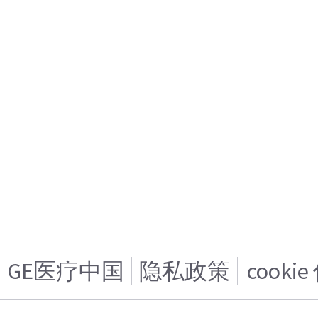
GE医疗中国
隐私政策
cooki