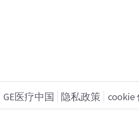
GE医疗中国
隐私政策
cooki