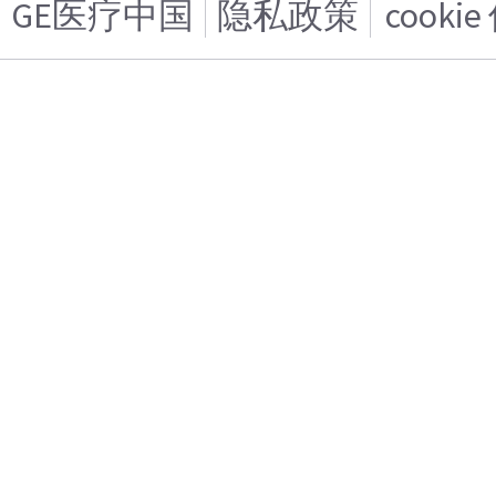
GE医疗中国
隐私政策
cooki