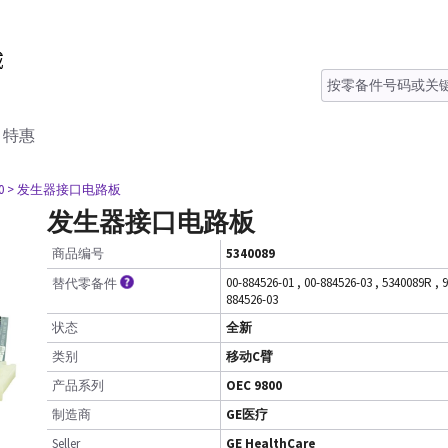
特惠
0
> 发生器接口电路板
发生器接口电路板
商品编号
5340089
00-884526-01
,
00-884526-03
,
5340089R
,
9
替代零备件
884526-03
状态
全新
类别
移动C臂
产品系列
OEC 9800
制造商
GE医疗
Seller
GE HealthCare