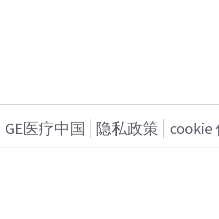
GE医疗中国
隐私政策
cooki